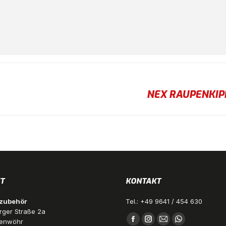
NEX RAUPENKIP
Next
project:
T
KONTAKT
ozubehör
Tel.: +49 9641 / 454 630
ger Straße 2a
Finden Sie uns auf:
fenwöhr
Facebook
Instagram
E-
Whatsapp