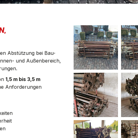
N,
ren Abstützung bei Bau-
 Innen- und Außenbereich,
rungen.
von
1,5 m bis 3,5 m
iche Anforderungen
keiten
rheit
ten